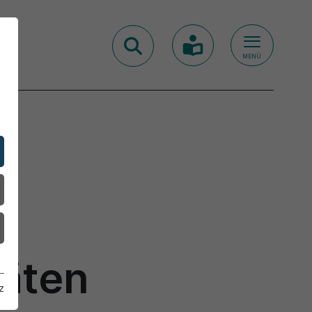
MENÜ
m
räten
z