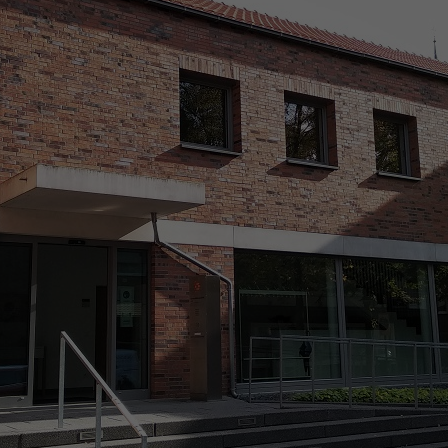
Zweck
generierte ID, für die historische Speicherung
Zweck
Details wie die eindeutige Besucher-ID zu
Ihrer vorgenommen Einstellungen, falls der
speichern.
Webseiten-Betreiber dies eingestellt hat.
Name
_pk_ses\..*$
Anbieter
Matomo
Laufzeit
30 Minuten
Wird für statistische Zwecke verwendet, um
Zweck
vorübergehende Daten des Besuchs zu
speichern.