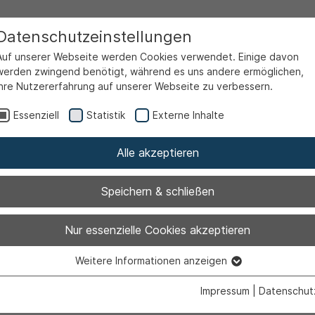
Datenschutzeinstellungen
Auf unserer Webseite werden Cookies verwendet. Einige davon
werden zwingend benötigt, während es uns andere ermöglichen,
Ihre Nutzererfahrung auf unserer Webseite zu verbessern.
Essenziell
Statistik
Externe Inhalte
Alle akzeptieren
Speichern & schließen
erhalten Rat zu
Nur essenzielle Cookies akzeptieren
Weitere Informationen anzeigen
t digitalen Ge
Essenziell
Essenzielle Cookies werden für grundlegende Funktionen der
Impressum
|
Datenschut
Webseite benötigt. Dadurch ist gewährleistet, dass die Webseite