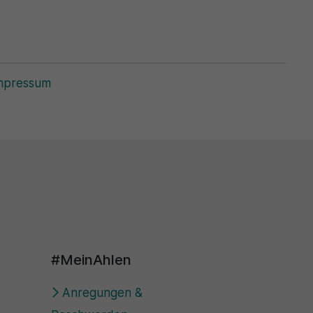
mpressum
#MeinAhlen
Anregungen &