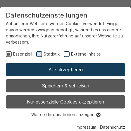
Datenschutzeinstellungen
Auf unserer Webseite werden Cookies verwendet. Einige
davon werden zwingend benötigt, während es uns andere
ermöglichen, Ihre Nutzererfahrung auf unserer Webseite zu
verbessern.
Startseite
Ansicht
Essenziell
Statistik
Externe Inhalte
Alle akzeptieren
Archiviert
Sommer Pool-Party im
Speichern & schließen
Ahlener Freibad
Nur essenzielle Cookies akzeptieren
Weitere Informationen anzeigen
Essenziell
Essenzielle Cookies werden für grundlegende Funktionen
Impressum
|
Datenschutz