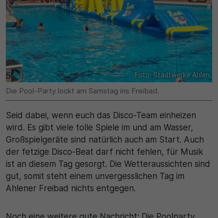
Name
Matomo
SgCookieOptin.lastPreferences
Laufzeit
Anbieter
1 Jahr
Cookie Consent / Ahlen
Zweck
Foto: Stadtwerke Ahlen
Laufzeit
Wird für statistische Zwecke verwendet, um Details
Die Pool-Party lockt am Samstag ins Freibad.
wie die eindeutige Besucher-ID zu speichern.
1 Jahr
Seid dabei, wenn euch das Disco-Team einheizen
wird. Es gibt viele tolle Spiele im und am Wasser,
Zweck
Name
Großspielgeräte sind natürlich auch am Start. Auch
Dieser Wert speichert Ihre Consent-Einstellungen.
der fetzige Disco-Beat darf nicht fehlen, für Musik
_pk_ses\..*$
Unter anderem eine zufällig generierte ID, für die
ist an diesem Tag gesorgt. Die Wetteraussichten sind
historische Speicherung Ihrer vorgenommen
Anbieter
gut, somit steht einem unvergesslichen Tag im
Einstellungen, falls der Webseiten-Betreiber dies
Ahlener Freibad nichts entgegen.
eingestellt hat.
Matomo
Noch eine weitere gute Nachricht: Die Poolparty
Laufzeit