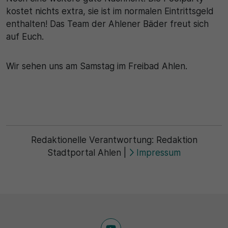
kostet nichts extra, sie ist im normalen Eintrittsgeld
30 Minuten
enthalten! Das Team der Ahlener Bäder freut sich
auf Euch.
Zweck
Wird für statistische Zwecke verwendet, um
Wir sehen uns am Samstag im Freibad Ahlen.
vorübergehende Daten des Besuchs zu speichern.
Redaktionelle Verantwortung:
Redaktion
Stadtportal Ahlen
|
Impressum