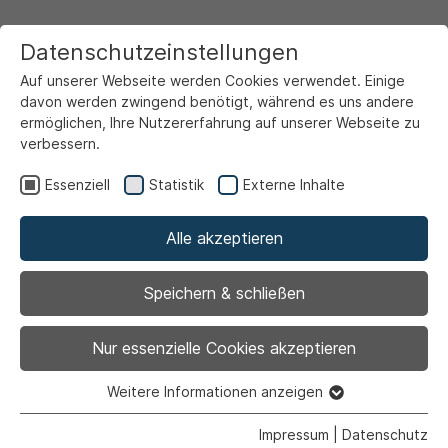
Datenschutzeinstellungen
Auf unserer Webseite werden Cookies verwendet. Einige
davon werden zwingend benötigt, während es uns andere
ermöglichen, Ihre Nutzererfahrung auf unserer Webseite zu
verbessern.
Startseite
Ansicht
Essenziell
Statistik
Externe Inhalte
Alle akzeptieren
Archiviert
Spatenstich markiert
Speichern & schließen
Start für das
Nur essenzielle Cookies akzeptieren
Gewerbegebiet
Weitere Informationen anzeigen
Essenziell
Essenzielle Cookies werden für grundlegende Funktionen
Impressum
|
Datenschutz