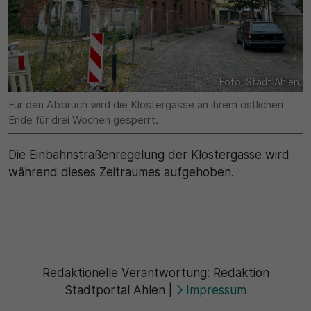
Name
Matomo
SgCookieOptin.lastPreferences
Laufzeit
Anbieter
1 Jahr
Foto: Stadt Ahlen
Cookie Consent / Ahlen
Zweck
Für den Abbruch wird die Klostergasse an ihrem östlichen
Ende für drei Wochen gesperrt.
Laufzeit
Wird für statistische Zwecke verwendet, um Details
wie die eindeutige Besucher-ID zu speichern.
1 Jahr
Die Einbahnstraßenregelung der Klostergasse wird
während dieses Zeitraumes aufgehoben.
Zweck
Name
Dieser Wert speichert Ihre Consent-Einstellungen.
_pk_ses\..*$
Unter anderem eine zufällig generierte ID, für die
historische Speicherung Ihrer vorgenommen
Anbieter
Einstellungen, falls der Webseiten-Betreiber dies
Redaktionelle Verantwortung:
Redaktion
eingestellt hat.
Matomo
Stadtportal Ahlen
|
Impressum
Laufzeit