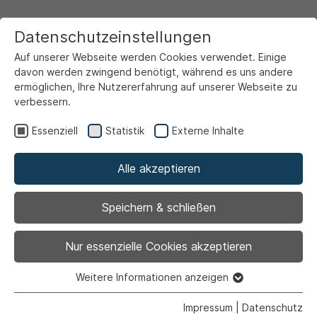
Datenschutzeinstellungen
Auf unserer Webseite werden Cookies verwendet. Einige
davon werden zwingend benötigt, während es uns andere
ermöglichen, Ihre Nutzererfahrung auf unserer Webseite zu
verbessern.
Startseite
Ansicht
Essenziell
Statistik
Externe Inhalte
Alle akzeptieren
Archiviert
Sperrung auf der
Speichern & schließen
Klostergasse
Nur essenzielle Cookies akzeptieren
Weitere Informationen anzeigen
Essenziell
Essenzielle Cookies werden für grundlegende Funktionen
Impressum
|
Datenschutz