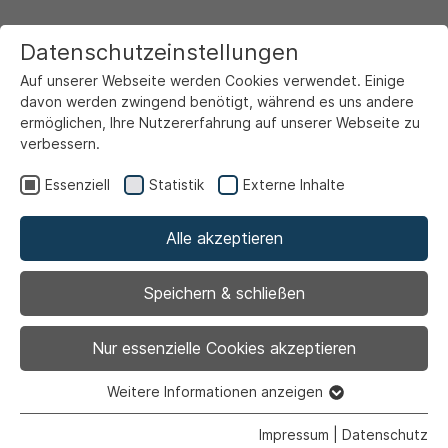
Datenschutzeinstellungen
Auf unserer Webseite werden Cookies verwendet. Einige
davon werden zwingend benötigt, während es uns andere
ermöglichen, Ihre Nutzererfahrung auf unserer Webseite zu
verbessern.
Startseite
Ansicht
Essenziell
Statistik
Externe Inhalte
Alle akzeptieren
Archiviert
Stadtplanungs- und
Speichern & schließen
Bauausschuss
Nur essenzielle Cookies akzeptieren
Weitere Informationen anzeigen
Essenziell
Essenzielle Cookies werden für grundlegende Funktionen
Impressum
|
Datenschutz