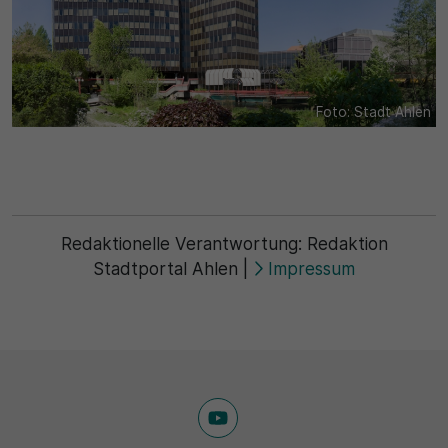
Name
Matomo
SgCookieOptin.lastPreferences
Laufzeit
Anbieter
1 Jahr
Foto: Stadt Ahlen
Cookie Consent / Ahlen
Zweck
Laufzeit
Wird für statistische Zwecke verwendet, um Details wie
die eindeutige Besucher-ID zu speichern.
1 Jahr
Redaktionelle Verantwortung:
Redaktion
Zweck
Stadtportal Ahlen
|
Impressum
Name
Dieser Wert speichert Ihre Consent-Einstellungen. Unter
_pk_ses\..*$
anderem eine zufällig generierte ID, für die historische
Speicherung Ihrer vorgenommen Einstellungen, falls der
Anbieter
Webseiten-Betreiber dies eingestellt hat.
Matomo
Laufzeit