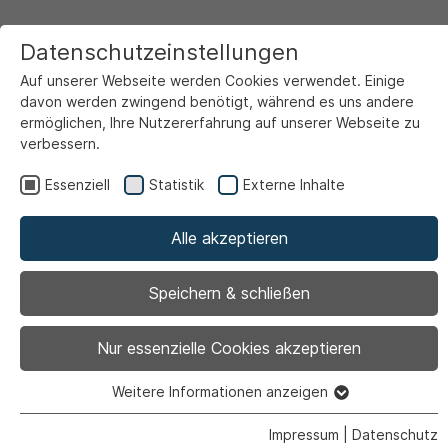
Datenschutzeinstellungen
Auf unserer Webseite werden Cookies verwendet. Einige
davon werden zwingend benötigt, während es uns andere
ermöglichen, Ihre Nutzererfahrung auf unserer Webseite zu
verbessern.
Startseite
Ansicht
Essenziell
Statistik
Externe Inhalte
Alle akzeptieren
Archiviert
Stadtteilmanagement
Speichern & schließen
für das
Nur essenzielle Cookies akzeptieren
Stadterneuerungsgebie
Weitere Informationen anzeigen
Essenziell
Essenzielle Cookies werden für grundlegende Funktionen
Impressum
|
Datenschutz