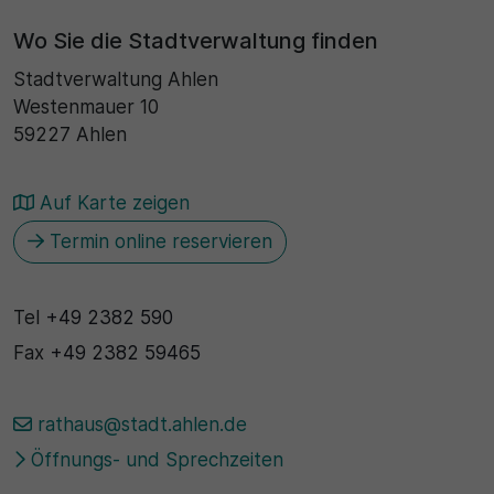
Wo Sie die Stadtverwaltung finden
30 Minuten
Stadtverwaltung Ahlen
Zweck
Westenmauer 10
59227 Ahlen
Wird für statistische Zwecke verwendet, um
vorübergehende Daten des Besuchs zu speichern.
Auf Karte zeigen
Termin online reservieren
Tel
+49 2382 590
Fax
+49 2382 59465
rathaus@stadt.ahlen.de
Öffnungs- und Sprechzeiten