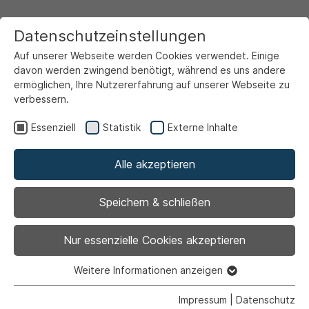
Datenschutzeinstellungen
Auf unserer Webseite werden Cookies verwendet. Einige
davon werden zwingend benötigt, während es uns andere
ermöglichen, Ihre Nutzererfahrung auf unserer Webseite zu
verbessern.
Startseite
Ansicht
Essenziell
Statistik
Externe Inhalte
Alle akzeptieren
Archiviert
Stadtverwaltung und
Speichern & schließen
Verbraucherzentrale
Nur essenzielle Cookies akzeptieren
schließen über die
Weitere Informationen anzeigen
Essenziell
Essenzielle Cookies werden für grundlegende Funktionen
Impressum
|
Datenschutz