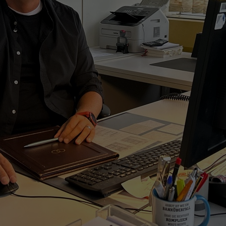
Zweck
generierte ID, für die historische Speicherung
Zweck
Details wie die eindeutige Besucher-ID zu
Ihrer vorgenommen Einstellungen, falls der
speichern.
Webseiten-Betreiber dies eingestellt hat.
Name
_pk_ses\..*$
Anbieter
Matomo
Laufzeit
30 Minuten
Wird für statistische Zwecke verwendet, um
Zweck
vorübergehende Daten des Besuchs zu
speichern.