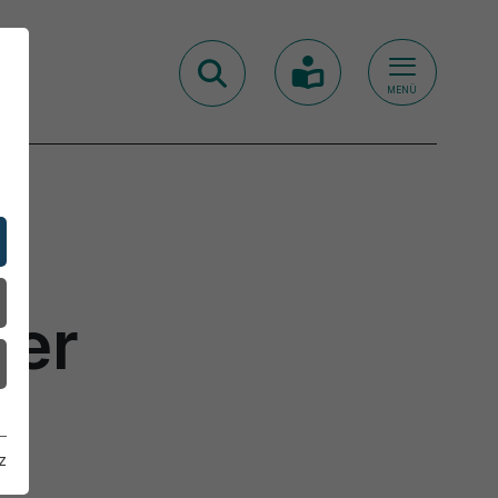
MENÜ
ber
z