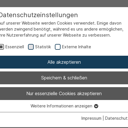
Datenschutzeinstellungen
Auf unserer Webseite werden Cookies verwendet. Einige davon
werden zwingend benötigt, während es uns andere ermöglichen,
Ihre Nutzererfahrung auf unserer Webseite zu verbessern.
Essenziell
Statistik
Externe Inhalte
Alle akzeptieren
Speichern & schließen
mt am 28. Okto
Nur essenzielle Cookies akzeptieren
Weitere Informationen anzeigen
g geschlossen
Essenziell
Essenzielle Cookies werden für grundlegende Funktionen der
Impressum
|
Datenschut
Webseite benötigt. Dadurch ist gewährleistet, dass die Webseite