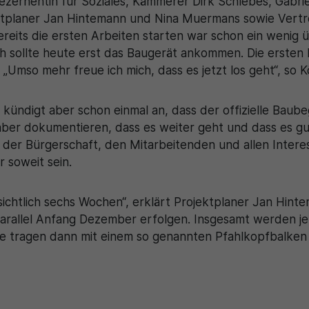
ernentin für Soziales, Kämmerer Dirk Schlebes, Gabri
ektplaner Jan Hintemann und Nina Muermans sowie Vertr
its die ersten Arbeiten starten war schon ein wenig 
h sollte heute erst das Baugerät ankommen. Die ersten
 „Umso mehr freue ich mich, dass es jetzt los geht“, so 
 kündigt aber schon einmal an, dass der offizielle Bau
aber dokumentieren, dass es weiter geht und dass es gut
der Bürgerschaft, den Mitarbeitenden und allen Intere
 soweit sein.
ichtlich sechs Wochen“, erklärt Projektplaner Jan Hintem
arallel Anfang Dezember erfolgen. Insgesamt werden j
le tragen dann mit einem so genannten Pfahlkopfbalken 