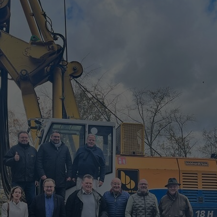
Zweck
generierte ID, für die historische Speicherung
Zweck
Details wie die eindeutige Besucher-ID zu
Ihrer vorgenommen Einstellungen, falls der
speichern.
Webseiten-Betreiber dies eingestellt hat.
Name
_pk_ses\..*$
Anbieter
Matomo
Laufzeit
30 Minuten
Wird für statistische Zwecke verwendet, um
Zweck
vorübergehende Daten des Besuchs zu
speichern.