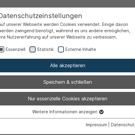
Datenschutzeinstellungen
Auf unserer Webseite werden Cookies verwendet. Einige davon
werden zwingend benötigt, während es uns andere ermöglichen,
Ihre Nutzererfahrung auf unserer Webseite zu verbessern.
Essenziell
Statistik
Externe Inhalte
Alle akzeptieren
Speichern & schließen
ss der Tiefbaua
Nur essenzielle Cookies akzeptieren
Weitere Informationen anzeigen
eue Stadthaus
Essenziell
Essenzielle Cookies werden für grundlegende Funktionen der
Impressum
|
Datenschut
Webseite benötigt. Dadurch ist gewährleistet, dass die Webseite