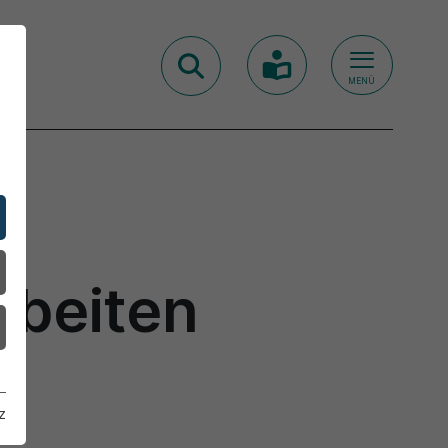
MENÜ
rbeiten
z