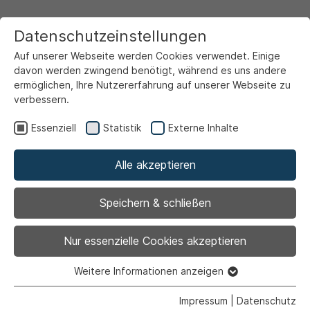
Datenschutzeinstellungen
Auf unserer Webseite werden Cookies verwendet. Einige
davon werden zwingend benötigt, während es uns andere
ermöglichen, Ihre Nutzererfahrung auf unserer Webseite zu
verbessern.
Startseite
Ansicht
Essenziell
Statistik
Externe Inhalte
Alle akzeptieren
Archiviert
Stimmungsvoller
Speichern & schließen
Weihnachtsmarkt am
Nur essenzielle Cookies akzeptieren
und im Ahlener
Weitere Informationen anzeigen
Essenziell
Essenzielle Cookies werden für grundlegende Funktionen
Impressum
|
Datenschutz