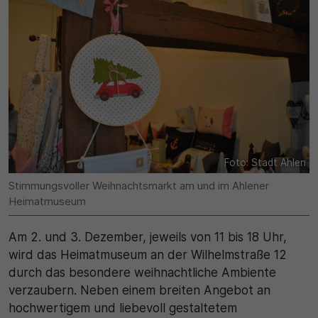
Name
Matomo
SgCookieOptin.lastPreferences
Laufzeit
Anbieter
1 Jahr
Cookie Consent / Ahlen
Zweck
Laufzeit
Wird für statistische Zwecke verwendet, um Details
wie die eindeutige Besucher-ID zu speichern.
1 Jahr
Foto: Stadt Ahlen
Stimmungsvoller Weihnachtsmarkt am und im Ahlener
Zweck
Name
Heimatmuseum
Dieser Wert speichert Ihre Consent-Einstellungen.
_pk_ses\..*$
Unter anderem eine zufällig generierte ID, für die
Am 2. und 3. Dezember, jeweils von 11 bis 18 Uhr,
historische Speicherung Ihrer vorgenommen
wird das Heimatmuseum an der Wilhelmstraße 12
Anbieter
Einstellungen, falls der Webseiten-Betreiber dies
durch das besondere weihnachtliche Ambiente
eingestellt hat.
Matomo
verzaubern. Neben einem breiten Angebot an
hochwertigem und liebevoll gestaltetem
Laufzeit