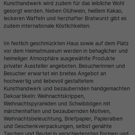
Kunsthandwerk wird zudem für das leibliche Wohl
gesorgt werden. Neben Glühwein, heißem Kakao,
30 Minuten
leckeren Waffeln und herzhafter Bratwurst gibt es
Zweck
zudem internationale Köstlichkeiten.
Wird für statistische Zwecke verwendet, um
Im festlich geschmückten Haus sowie auf dem Platz
vorübergehende Daten des Besuchs zu speichern.
vor dem Heimatmuseum werden in behaglicher und
heimeliger Atmosphäre ausgewählte Produkte
privater Aussteller angeboten. Besucherinnen und
Besucher erwartet ein breites Angebot an
hochwertig und liebevoll gestaltetem
Kunsthandwerk und bezaubernden handgemachten
Dekoartikeln: Weihnachtskrippen,
Weihnachtspyramiden und Schwibbögen mit
märchenhaften und bezaubernden Motiven,
Weihnachtsbeleuchtung, Briefpapier, Papieralben
und Geschenkverpackungen, selbst genähte
Taschen und Beutel in verschiedensten Formen und