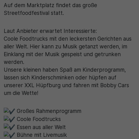
Name
Matomo
Auf dem Marktplatz findet das große
Streetfoodfestival statt.
SgCookieOptin.lastPreferences
Laufzeit
Anbieter
Laut Anbieter erwartet Interessierte:
1 Jahr
Coole Foodtrucks mit den leckersten Gerichten aus
Cookie Consent / Ahlen
Zweck
aller Welt. Hier kann zu Musik getanzt werden, im
Einklang mit der Musik gespeist und getrunken
Laufzeit
Wird für statistische Zwecke verwendet, um Details
werden.
wie die eindeutige Besucher-ID zu speichern.
1 Jahr
Unsere kleinen haben Spaß am Kinderprogramm,
lassen sich Kinderschminken oder hüpfen auf
Zweck
unserer XXL Hüpfburg und fahren mit Bobby Cars
Name
um die Wette!
Dieser Wert speichert Ihre Consent-Einstellungen.
_pk_ses\..*$
Unter anderem eine zufällig generierte ID, für die
historische Speicherung Ihrer vorgenommen
Großes Rahmenprogramm
Anbieter
Einstellungen, falls der Webseiten-Betreiber dies
Coole Foodtrucks
eingestellt hat.
Matomo
Essen aus aller Welt
Bühne mit Livemusik
Laufzeit