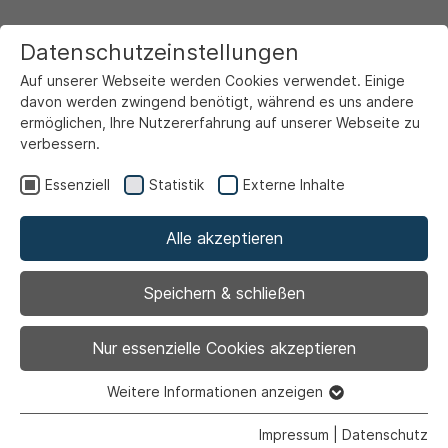
Datenschutzeinstellungen
Auf unserer Webseite werden Cookies verwendet. Einige
davon werden zwingend benötigt, während es uns andere
ermöglichen, Ihre Nutzererfahrung auf unserer Webseite zu
verbessern.
Startseite
Ansicht
Essenziell
Statistik
Externe Inhalte
Alle akzeptieren
Streetfood Festival auf
Speichern & schließen
dem Marktplatz
Nur essenzielle Cookies akzeptieren
Weitere Informationen anzeigen
Essenziell
20.05.2024
|
Veranstaltung | Stadtmagazin
Essenzielle Cookies werden für grundlegende Funktionen
Impressum
|
Datenschutz