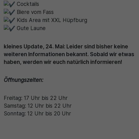
Cocktails
Biere vom Fass
30 Minuten
Kids Area mit XXL Hüpfburg
Zweck
Gute Laune
Wird für statistische Zwecke verwendet, um
kleines Update, 24. Mai: Leider sind bisher keine
vorübergehende Daten des Besuchs zu speichern.
weiteren Informationen bekannt. Sobald wir etwas
haben, werden wir euch natürlich informieren!
Öffnungszeiten:
Freitag: 17 Uhr bis 22 Uhr
Samstag: 12 Uhr bis 22 Uhr
Sonntag: 12 Uhr bis 20 Uhr