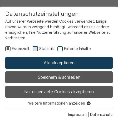
Datenschutzeinstellungen
Auf unserer Webseite werden Cookies verwendet. Einige
davon werden zwingend benötigt, während es uns andere
ermöglichen, Ihre Nutzererfahrung auf unserer Webseite zu
verbessern.
Startseite
Ansicht
Essenziell
Statistik
Externe Inhalte
Alle akzeptieren
Archiviert
Verbraucherzentrale
Speichern & schließen
Ahlen: Gräber
Nur essenzielle Cookies akzeptieren
umweltfreundlich
Weitere Informationen anzeigen
Essenziell
Essenzielle Cookies werden für grundlegende Funktionen
Impressum
|
Datenschutz