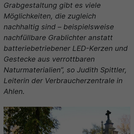
Name
Grabgestaltung gibt es viele
Matomo
Möglichkeiten, die zugleich
SgCookieOptin.lastPreferences
Laufzeit
nachhaltig sind – beispielsweise
Anbieter
1 Jahr
nachfüllbare Grablichter anstatt
Cookie Consent / Ahlen
Zweck
batteriebetriebener LED-Kerzen und
Laufzeit
Wird für statistische Zwecke verwendet, um Details
Gestecke aus verrottbaren
wie die eindeutige Besucher-ID zu speichern.
1 Jahr
Naturmaterialien“, so Judith Spittler,
Leiterin der Verbraucherzentrale in
Zweck
Name
Ahlen.
Dieser Wert speichert Ihre Consent-Einstellungen.
_pk_ses\..*$
Unter anderem eine zufällig generierte ID, für die
historische Speicherung Ihrer vorgenommen
Anbieter
Einstellungen, falls der Webseiten-Betreiber dies
eingestellt hat.
Matomo
Laufzeit