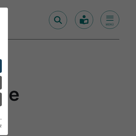
MENÜ
die
z