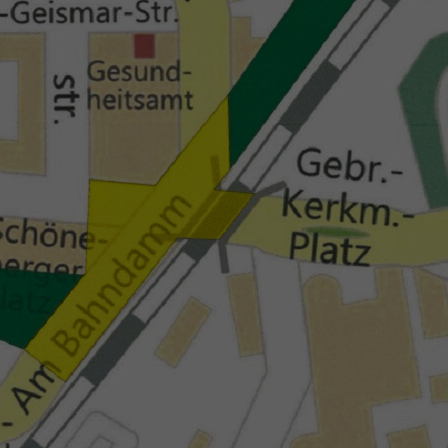
Zweck
generierte ID, für die historische Speicherung
Zweck
Details wie die eindeutige Besucher-ID zu
Ihrer vorgenommen Einstellungen, falls der
speichern.
Webseiten-Betreiber dies eingestellt hat.
Name
_pk_ses\..*$
Anbieter
Matomo
Laufzeit
30 Minuten
Wird für statistische Zwecke verwendet, um
Zweck
vorübergehende Daten des Besuchs zu
speichern.