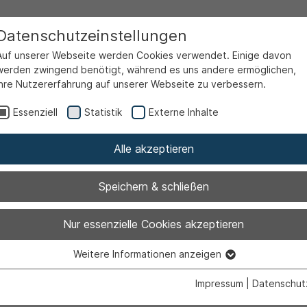
Datenschutzeinstellungen
Auf unserer Webseite werden Cookies verwendet. Einige davon
werden zwingend benötigt, während es uns andere ermöglichen,
Ihre Nutzererfahrung auf unserer Webseite zu verbessern.
Essenziell
Statistik
Externe Inhalte
Alle akzeptieren
Speichern & schließen
perrungen für 
Nur essenzielle Cookies akzeptieren
Weitere Informationen anzeigen
erbstkirmes
Essenziell
Essenzielle Cookies werden für grundlegende Funktionen der
Impressum
|
Datenschut
Webseite benötigt. Dadurch ist gewährleistet, dass die Webseite