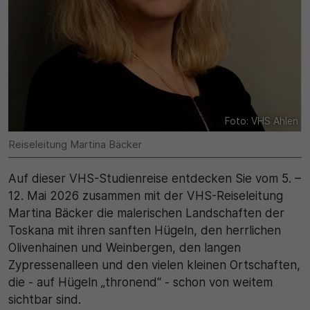
Name
Matomo
SgCookieOptin.lastPreferences
Laufzeit
Anbieter
1 Jahr
Cookie Consent / Ahlen
Zweck
Foto: VHS Ahlen
Laufzeit
Wird für statistische Zwecke verwendet, um Details
wie die eindeutige Besucher-ID zu speichern.
Reiseleitung Martina Bäcker
1 Jahr
Auf dieser VHS-Studienreise entdecken Sie vom 5. –
Zweck
Name
12. Mai 2026 zusammen mit der VHS-Reiseleitung
Martina Bäcker die malerischen Landschaften der
Dieser Wert speichert Ihre Consent-Einstellungen.
_pk_ses\..*$
Unter anderem eine zufällig generierte ID, für die
Toskana mit ihren sanften Hügeln, den herrlichen
historische Speicherung Ihrer vorgenommen
Olivenhainen und Weinbergen, den langen
Anbieter
Einstellungen, falls der Webseiten-Betreiber dies
Zypressenalleen und den vielen kleinen Ortschaften,
eingestellt hat.
Matomo
die - auf Hügeln „thronend“ - schon von weitem
sichtbar sind.
Laufzeit