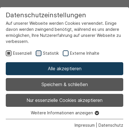
Datenschutzeinstellungen
Auf unserer Webseite werden Cookies verwendet. Einige
davon werden zwingend benötigt, während es uns andere
ermöglichen, Ihre Nutzererfahrung auf unserer Webseite zu
verbessern.
Startseite
Ansicht
Essenziell
Statistik
Externe Inhalte
Alle akzeptieren
Archiviert
VHS-Studienreise:
Speichern & schließen
„Sehnsuchtsort
Nur essenzielle Cookies akzeptieren
Toskana – Kunst, Kultur
Weitere Informationen anzeigen
Essenziell
Essenzielle Cookies werden für grundlegende Funktionen
Impressum
|
Datenschutz