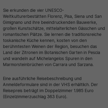
30 Minuten
Sie erkunden die vier UNESCO-
Weltkulturerbestätten Florenz, Pisa, Siena und San
Zweck
Gimignano und ihre beeindruckenden Bauwerke,
großen Kunstschätze, mittelalterlichen Gässchen und
Wird für statistische Zwecke verwendet, um
romantischen Plätze. Sie lernen die traditionsreiche
vorübergehende Daten des Besuchs zu speichern.
toskanische Küche kennen, kosten von den
berühmtesten Weinen der Region, besuchen das
Land der Zitronen im Botanischen Garten in Pescia
und wandeln auf Michelangelos Spuren in den
Marmorsteinbrüchen von Carrara und Sarzana.
Eine ausführliche Reisebeschreibung und
Anmeldeformulare sind in der VHS erhältlich. Der
Reisepreis beträgt im Doppelzimmer 1.985 Euro
(Einzelzimmerzuschlag 363 Euro).