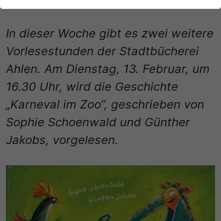
13.02.2024
|
Bildung | Familie | Stadtbücherei
der Webseite benötigt. Dadurch ist gewährleistet, dass
die Webseite einwandfrei funktioniert.
In dieser Woche gibt es zwei weitere
Name
Cookie-Informationen anzeigen
Vorlesestunden der Stadtbücherei
cookie_optin
Statistik
Ahlen. Am Dienstag, 13. Februar, um
Diese Cookies dienen zur statistischen Erfassung, welche
Anbieter
Seiteninhalte von den Besuchern abgerufen werden, um
16.30 Uhr, wird die Geschichte
zukünftig unser Informationsangebot zu optimieren. Die
Cookie Consent / Ahlen
„Karneval im Zoo“, geschrieben von
durch die Cookie erzeugten Informationen im
pseudonymen Nutzerprofil werden nicht dazu benutzt,
Laufzeit
Sophie Schoenwald und Günther
den Besucher dieser Website persönlich zu identifizieren
und nicht mit personenbezogenen Daten über den
Jakobs, vorgelesen.
1 Jahr
Träger des Pseudonyms zusammengeführt.
Zweck
Name
Cookie-Informationen anzeigen
Dieses Cookie wird verwendet, um Ihre Cookie-
_pk_id\..*$
Externe Inhalte
Einstellungen für diese Website zu speichern.
Wir verwenden auf unserer Website externe Inhalte, um
Anbieter
Ihnen zusätzliche Informationen anzubieten.