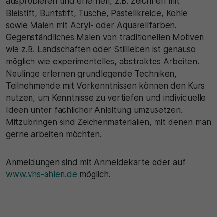
ausprobieren und erlernen, z.B. Zeichnen mit
Bleistift, Buntstift, Tusche, Pastellkreide, Kohle
30 Minuten
sowie Malen mit Acryl- oder Aquarellfarben.
Gegenständliches Malen von traditionellen Motiven
Zweck
wie z.B. Landschaften oder Stillleben ist genauso
möglich wie experimentelles, abstraktes Arbeiten.
Wird für statistische Zwecke verwendet, um
vorübergehende Daten des Besuchs zu speichern.
Neulinge erlernen grundlegende Techniken,
Teilnehmende mit Vorkenntnissen können den Kurs
nutzen, um Kenntnisse zu vertiefen und individuelle
Ideen unter fachlicher Anleitung umzusetzen.
Mitzubringen sind Zeichenmaterialien, mit denen man
gerne arbeiten möchten.
Anmeldungen sind mit Anmeldekarte oder auf
www.vhs-ahlen.de
möglich.