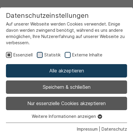
Datenschutzeinstellungen
Auf unserer Webseite werden Cookies verwendet. Einige
davon werden zwingend benötigt, während es uns andere
ermöglichen, Ihre Nutzererfahrung auf unserer Webseite zu
verbessern.
Startseite
Ansicht
Essenziell
Statistik
Externe Inhalte
Alle akzeptieren
Archiviert
Zeichnen und Malen für
Speichern & schließen
Anfangende und
Nur essenzielle Cookies akzeptieren
Fortgeschrittene
Weitere Informationen anzeigen
Essenziell
Essenzielle Cookies werden für grundlegende Funktionen
Impressum
|
Datenschutz