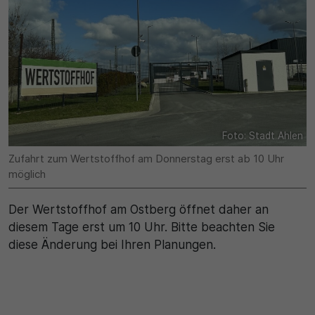
Name
Matomo
SgCookieOptin.lastPreferences
Laufzeit
Anbieter
1 Jahr
Cookie Consent / Ahlen
Zweck
Laufzeit
Wird für statistische Zwecke verwendet, um Details
Foto: Stadt Ahlen
wie die eindeutige Besucher-ID zu speichern.
1 Jahr
Zufahrt zum Wertstoffhof am Donnerstag erst ab 10 Uhr
möglich
Zweck
Name
Der Wertstoffhof am Ostberg öffnet daher an
Dieser Wert speichert Ihre Consent-Einstellungen.
_pk_ses\..*$
diesem Tage erst um 10 Uhr. Bitte beachten Sie
Unter anderem eine zufällig generierte ID, für die
diese Änderung bei Ihren Planungen.
historische Speicherung Ihrer vorgenommen
Anbieter
Einstellungen, falls der Webseiten-Betreiber dies
eingestellt hat.
Matomo
Laufzeit