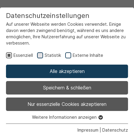
Datenschutzeinstellungen
Auf unserer Webseite werden Cookies verwendet. Einige
davon werden zwingend benötigt, während es uns andere
ermöglichen, Ihre Nutzererfahrung auf unserer Webseite zu
verbessern.
Startseite
Ansicht
Essenziell
Statistik
Externe Inhalte
Alle akzeptieren
Archiviert
Zufahrt zum
Speichern & schließen
Wertstoffhof am
Nur essenzielle Cookies akzeptieren
Donnerstag erst ab 10
Weitere Informationen anzeigen
Essenziell
Essenzielle Cookies werden für grundlegende Funktionen
Impressum
|
Datenschutz