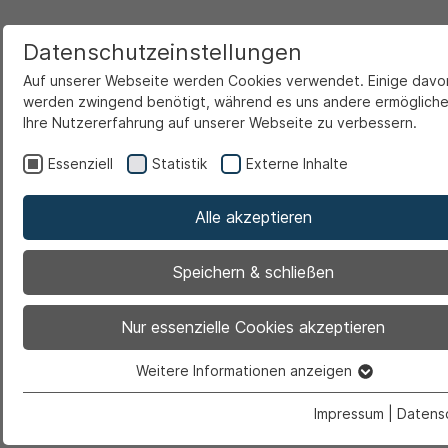
Datenschutzeinstellungen
Auf unserer Webseite werden Cookies verwendet. Einige davo
werden zwingend benötigt, während es uns andere ermögliche
Ihre Nutzererfahrung auf unserer Webseite zu verbessern.
Startseite
Freizeit & Touristik
Vereinsleben
Essenziell
Statistik
Externe Inhalte
Alle akzeptieren
Bitte geben Sie zur Authorisierung die e-Mail-
Adresse ein, die Sie bei der Erstellung dieses
Speichern & schließen
Eintrags verwendet haben.
Nur essenzielle Cookies akzeptieren
Weitere Informationen anzeigen
Essenziell
Essenzielle Cookies werden für grundlegende Funktionen der
Impressum
|
Datens
Webseite benötigt. Dadurch ist gewährleistet, dass die Webs