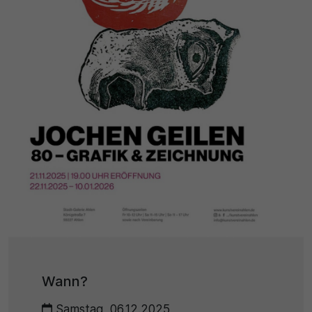
Name
Matomo
SgCookieOptin.lastPreferences
Laufzeit
Anbieter
1 Jahr
Cookie Consent / Ahlen
Zweck
Laufzeit
Wird für statistische Zwecke verwendet, um Details
wie die eindeutige Besucher-ID zu speichern.
1 Jahr
Zweck
Name
Dieser Wert speichert Ihre Consent-Einstellungen.
_pk_ses\..*$
Unter anderem eine zufällig generierte ID, für die
historische Speicherung Ihrer vorgenommen
Anbieter
Einstellungen, falls der Webseiten-Betreiber dies
eingestellt hat.
Wann?
Matomo
Samstag, 06.12.2025
Laufzeit