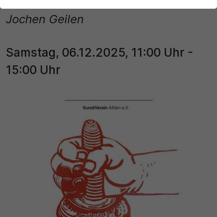
Druckgrafiken und Zeichnungen von
der Webseite benötigt. Dadurch ist gewährleistet, dass
die Webseite einwandfrei funktioniert.
Jochen Geilen
Name
Cookie-Informationen anzeigen
Samstag, 06.12.2025, 11:00 Uhr -
cookie_optin
Statistik
15:00 Uhr
Diese Cookies dienen zur statistischen Erfassung, welche
Anbieter
Seiteninhalte von den Besuchern abgerufen werden, um
zukünftig unser Informationsangebot zu optimieren. Die
Cookie Consent / Ahlen
durch die Cookie erzeugten Informationen im
pseudonymen Nutzerprofil werden nicht dazu benutzt,
Laufzeit
den Besucher dieser Website persönlich zu identifizieren
und nicht mit personenbezogenen Daten über den
1 Jahr
Träger des Pseudonyms zusammengeführt.
Zweck
Name
Cookie-Informationen anzeigen
Dieses Cookie wird verwendet, um Ihre Cookie-
_pk_id\..*$
Externe Inhalte
Einstellungen für diese Website zu speichern.
Wir verwenden auf unserer Website externe Inhalte, um
Anbieter
Ihnen zusätzliche Informationen anzubieten.