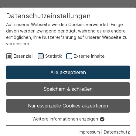
Datenschutzeinstellungen
Auf unserer Webseite werden Cookies verwendet. Einige
davon werden zwingend benötigt, während es uns andere
ermöglichen, Ihre Nutzererfahrung auf unserer Webseite zu
verbessern.
Startseite
Freizeit & Touristik
Wohin heute?
Essenziell
Statistik
Externe Inhalte
Alle akzeptieren
Zurück
|
Ausstellung |
Kultur
Speichern & schließen
80 – Grafik &
Nur essenzielle Cookies akzeptieren
Zeichnung
Weitere Informationen anzeigen
Essenziell
Essenzielle Cookies werden für grundlegende Funktionen
Impressum
|
Datenschutz