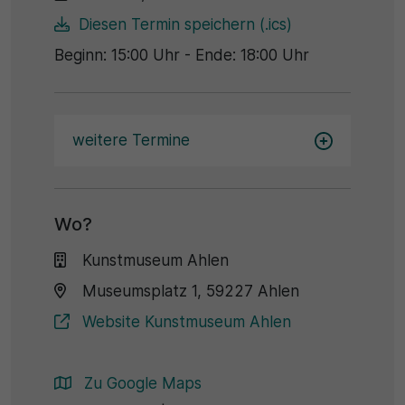
Name
Matomo
Diesen Termin speichern (.ics)
SgCookieOptin.lastPreferences
Laufzeit
Beginn: 15:00 Uhr - Ende: 18:00 Uhr
Anbieter
1 Jahr
Cookie Consent / Ahlen
Zweck
weitere Termine
Laufzeit
Wird für statistische Zwecke verwendet, um Details
wie die eindeutige Besucher-ID zu speichern.
1 Jahr
Wo?
Zweck
Name
Kunstmuseum Ahlen
Dieser Wert speichert Ihre Consent-Einstellungen.
_pk_ses\..*$
Museumsplatz 1, 59227 Ahlen
Unter anderem eine zufällig generierte ID, für die
historische Speicherung Ihrer vorgenommen
Website Kunstmuseum Ahlen
Anbieter
Einstellungen, falls der Webseiten-Betreiber dies
eingestellt hat.
Matomo
Zu Google Maps
Laufzeit