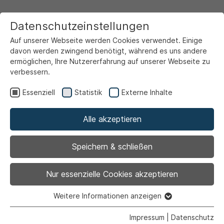
Datenschutzeinstellungen
Auf unserer Webseite werden Cookies verwendet. Einige
davon werden zwingend benötigt, während es uns andere
ermöglichen, Ihre Nutzererfahrung auf unserer Webseite zu
verbessern.
Startseite
Freizeit & Touristik
Wohin heute?
Essenziell
Statistik
Externe Inhalte
Alle akzeptieren
Zurück
|
Ausstellung |
Kultur
Speichern & schließen
Avantgarde in den
Nur essenzielle Cookies akzeptieren
Niederlanden
Weitere Informationen anzeigen
Essenziell
Essenzielle Cookies werden für grundlegende Funktionen
Impressum
|
Datenschutz