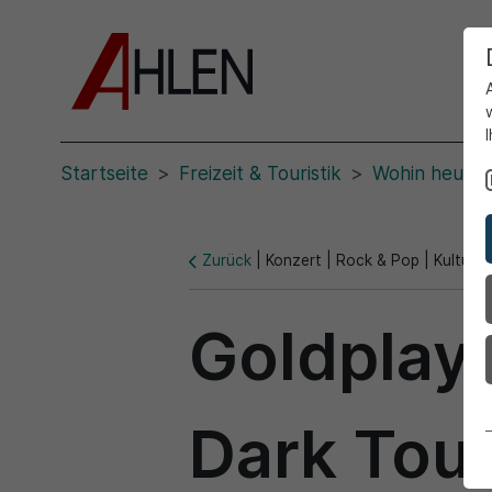
Startseite
Freizeit & Touristik
Wohin heute?
Zurück
|
Konzert |
Rock & Pop |
Kultur
Goldplay.
Dark Tou