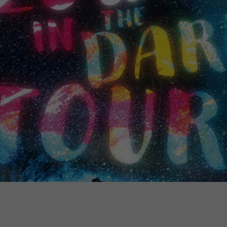
Zweck
generierte ID, für die historische Speicherung
Zweck
Details wie die eindeutige Besucher-ID zu
Ihrer vorgenommen Einstellungen, falls der
speichern.
Webseiten-Betreiber dies eingestellt hat.
Name
_pk_ses\..*$
Anbieter
Matomo
Laufzeit
30 Minuten
Wird für statistische Zwecke verwendet, um
Zweck
vorübergehende Daten des Besuchs zu
speichern.