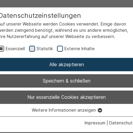
Datenschutzeinstellungen
Auf unserer Webseite werden Cookies verwendet. Einige davon
werden zwingend benötigt, während es uns andere ermöglichen,
Ihre Nutzererfahrung auf unserer Webseite zu verbessern.
Essenziell
Statistik
Externe Inhalte
Alle akzeptieren
Speichern & schließen
live - Glowing I
Nur essenzielle Cookies akzeptieren
Weitere Informationen anzeigen
Essenziell
r
Essenzielle Cookies werden für grundlegende Funktionen der
Impressum
|
Datenschut
Webseite benötigt. Dadurch ist gewährleistet, dass die Webseite