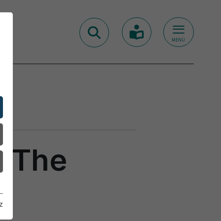
MENÜ
n The
z