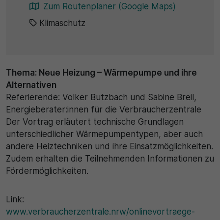
Zum Routenplaner (Google Maps)
30 Minuten
Klimaschutz
Zweck
Wird für statistische Zwecke verwende
Daten des Besuchs zu speichern.
Thema: Neue Heizung – Wärmepumpe und ihre
Alternativen
Referierende: Volker Butzbach und Sabine Breil,
Energieberater:innen für die Verbraucherzentrale
Der Vortrag erläutert technische Grundlagen
unterschiedlicher Wärmepumpentypen, aber auch
andere Heiztechniken und ihre Einsatzmöglichkeiten.
Zudem erhalten die Teilnehmenden Informationen zu
Fördermöglichkeiten.
Link:
www.verbraucherzentrale.nrw/onlinevortraege-