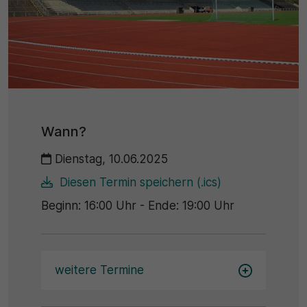
Name
Matomo
SgCookieOptin.lastPreferences
Laufzeit
Anbieter
1 Jahr
Cookie Consent / Ahlen
Zweck
Laufzeit
Wird für statistische Zwecke verwendet, um Details
Wann?
wie die eindeutige Besucher-ID zu speichern.
1 Jahr
Dienstag, 10.06.2025
Zweck
Diesen Termin speichern (.ics)
Name
Beginn: 16:00 Uhr - Ende: 19:00 Uhr
Dieser Wert speichert Ihre Consent-Einstellungen.
_pk_ses\..*$
Unter anderem eine zufällig generierte ID, für die
historische Speicherung Ihrer vorgenommen
Anbieter
Einstellungen, falls der Webseiten-Betreiber dies
weitere Termine
eingestellt hat.
Matomo
Laufzeit