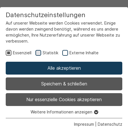
Datenschutzeinstellungen
Auf unserer Webseite werden Cookies verwendet. Einige
davon werden zwingend benötigt, während es uns andere
ermöglichen, Ihre Nutzererfahrung auf unserer Webseite zu
verbessern.
Startseite
Freizeit & Touristik
Wohin heute?
Essenziell
Statistik
Externe Inhalte
Alle akzeptieren
Zurück
|
Heimat und Brauchtum |
Ausstellung |
Sport
Speichern & schließen
Sportarchiv- bzw.
Nur essenzielle Cookies akzeptieren
Sportmuseum geöffnet
Weitere Informationen anzeigen
Essenziell
Essenzielle Cookies werden für grundlegende Funktionen
Impressum
|
Datenschutz