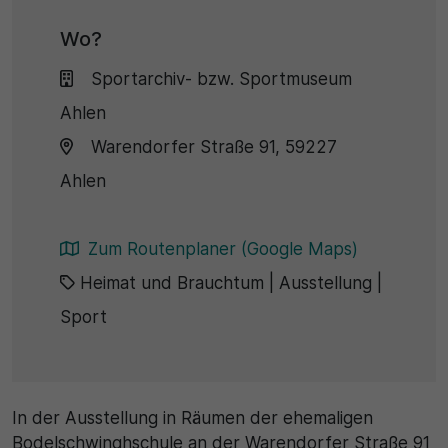
Wo?
30 Minuten
Sportarchiv- bzw. Sportmuseum
Zweck
Ahlen
Wird für statistische Zwecke verwendet, um
Warendorfer Straße 91, 59227
vorübergehende Daten des Besuchs zu speichern.
Ahlen
Zum Routenplaner (Google Maps)
Heimat und Brauchtum
|
Ausstellung
|
Sport
In der Ausstellung in Räumen der ehemaligen
Bodelschwinghschule an der Warendorfer Straße 91