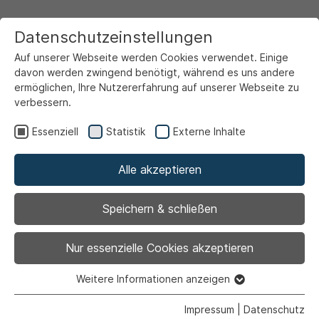
Datenschutzeinstellungen
Auf unserer Webseite werden Cookies verwendet. Einige
davon werden zwingend benötigt, während es uns andere
ermöglichen, Ihre Nutzererfahrung auf unserer Webseite zu
verbessern.
Startseite
Markt & Wirtschaft
Gewerberegister
Essenziell
Statistik
Externe Inhalte
Alle akzeptieren
< Zurück zur Übersicht
Speichern & schließen
Nur essenzielle Cookies akzeptieren
Ihr Eintrag auf ahlen.de
Weitere Informationen anzeigen
Essenziell
Essenzielle Cookies werden für grundlegende Funktionen
Impressum
|
Datenschutz