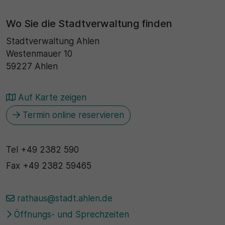
30 Minuten
Wo Sie die Stadtverwaltung finden
Stadtverwaltung Ahlen
Zweck
Westenmauer 10
Wird für statistische Zwecke verwendet, um
59227 Ahlen
vorübergehende Daten des Besuchs zu speichern.
Auf Karte zeigen
Termin online reservieren
Tel
+49 2382 590
Fax
+49 2382 59465
rathaus@stadt.ahlen.de
Öffnungs- und Sprechzeiten