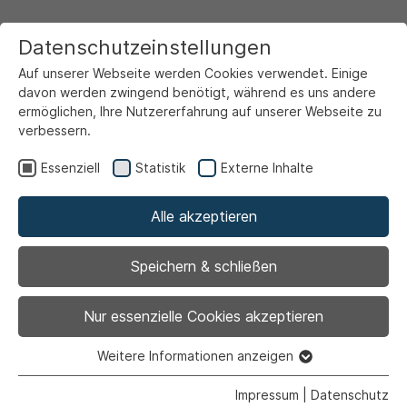
Datenschutzeinstellungen
Auf unserer Webseite werden Cookies verwendet. Einige
davon werden zwingend benötigt, während es uns andere
ermöglichen, Ihre Nutzererfahrung auf unserer Webseite zu
verbessern.
Startseite
Markt & Wirtschaft
Gewerberegister
Essenziell
Statistik
Externe Inhalte
Alle akzeptieren
Ihr Eintrag auf ahlen.de
Speichern & schließen
Nur essenzielle Cookies akzeptieren
Sie benötigen die E-Mail-Adresse,
Weitere Informationen anzeigen
Essenziell
mit der Sie das Profil oder den
Essenzielle Cookies werden für grundlegende Funktionen
Impressum
|
Datenschutz