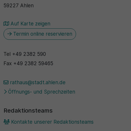
59227 Ahlen
30 Minuten
Auf Karte zeigen
Zweck
Termin online reservieren
Wird für statistische Zwecke verwendet, um
vorübergehende Daten des Besuchs zu speichern.
Tel
+49 2382 590
Fax
+49 2382 59465
rathaus@stadt.ahlen.de
Öffnungs- und Sprechzeiten
Redaktionsteams
Kontakte unserer Redaktionsteams