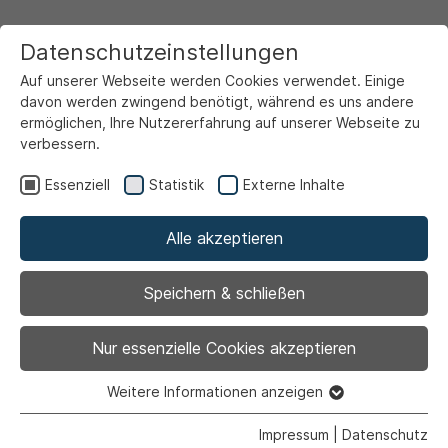
Datenschutzeinstellungen
Auf unserer Webseite werden Cookies verwendet. Einige
davon werden zwingend benötigt, während es uns andere
ermöglichen, Ihre Nutzererfahrung auf unserer Webseite zu
verbessern.
Startseite
Markt & Wirtschaft
Stellen- & Ausbildungsbörse
Essenziell
Statistik
Externe Inhalte
Alle akzeptieren
Zurück
|
Festanstellung |
Minijob |
Teilzeit
Speichern & schließen
Nur essenzielle Cookies akzeptieren
Psychologe (m/w/d) im
Weitere Informationen anzeigen
Essenziell
Essenzielle Cookies werden für grundlegende Funktionen
Interdisziplinären
Impressum
|
Datenschutz