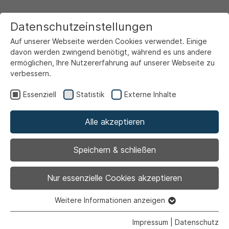
Datenschutzeinstellungen
Auf unserer Webseite werden Cookies verwendet. Einige
davon werden zwingend benötigt, während es uns andere
ermöglichen, Ihre Nutzererfahrung auf unserer Webseite zu
verbessern.
Startseite
Markt & Wirtschaft
Stellen- & Ausbildungsbörse
Essenziell
Statistik
Externe Inhalte
Alle akzeptieren
Zurück
|
Teilzeit |
Vollzeit
Speichern & schließen
Nur essenzielle Cookies akzeptieren
Steuerfachangestellte/r
Weitere Informationen anzeigen
Essenziell
Essenzielle Cookies werden für grundlegende Funktionen
oder Steuerfachwirt/in
Impressum
|
Datenschutz