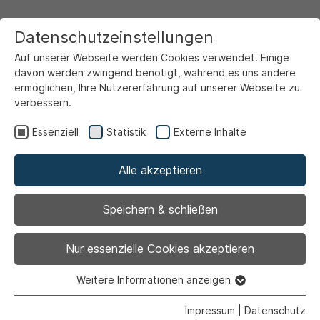
Datenschutzeinstellungen
Auf unserer Webseite werden Cookies verwendet. Einige
davon werden zwingend benötigt, während es uns andere
ermöglichen, Ihre Nutzererfahrung auf unserer Webseite zu
verbessern.
Startseite
Service & Info
Unsere Serviceportale
Familienportal
Essenziell
Statistik
Externe Inhalte
Familien-Wegweiser
Alle akzeptieren
Zurück
|
Beratungsstellen |
Gesundheit
Speichern & schließen
Nur essenzielle Cookies akzeptieren
Weitere Informationen anzeigen
Essenziell
Essenzielle Cookies werden für grundlegende Funktionen
Impressum
|
Datenschutz