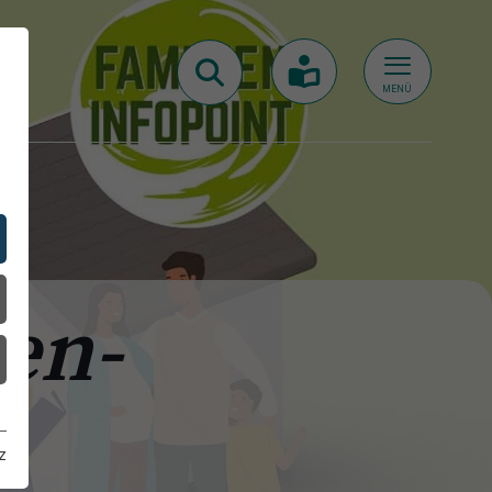
MENÜ
ien-
z