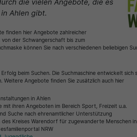
durch die vielen Angebote, die es
Zweck
generierte ID, für die historische Speicherung
Zweck
Details wie die eindeutige Besucher-ID zu
Ihrer vorgenommen Einstellungen, falls der
in Ahlen gibt.
speichern.
Webseiten-Betreiber dies eingestellt hat.
Name
_pk_ses\..*$
te finden hier Angebote zahlreicher
c. von der Schwangerschaft bis zum
Anbieter
Matomo
Suchmaske können Sie nach verschiedenen beliebigen S
Laufzeit
30 Minuten
Wird für statistische Zwecke verwendet, um
Erfolg beim Suchen. Die Suchmaschine entwickelt sich st
Zweck
vorübergehende Daten des Besuchs zu
 Weitere Angebote finden Sie zusätzlich auch hier
speichern.
nstaltungen in Ahlen
 mit ihren Angeboten im Bereich Sport, Freizeit u.a.
nd Suche nach ehrenamtlicher Unterstützung
n des Kreises Warendorf für zugewanderte Menschen i
esfamilienportal NRW
d Jugendliche