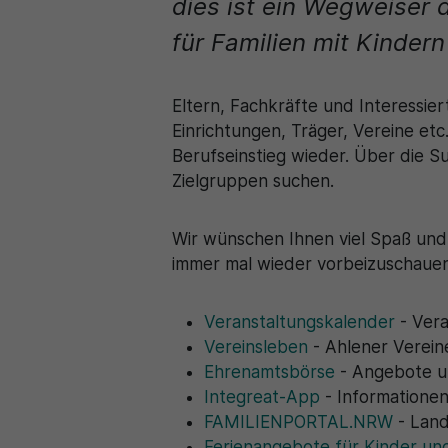
dies ist ein Wegweiser 
für Familien mit Kindern 
Eltern, Fachkräfte und Interessier
Einrichtungen, Träger, Vereine et
Berufseinstieg wieder. Über die 
Zielgruppen suchen.
Wir wünschen Ihnen viel Spaß und 
immer mal wieder vorbeizuschauen.
Veranstaltungskalender
- Vera
Vereinsleben
- Ahlener Vereine
Ehrenamtsbörse
- Angebote u
Integreat-App
- Informatione
FAMILIENPORTAL.NRW
- Land
Ferienangebote für Kinder un