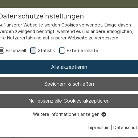
Datenschutzeinstellungen
Auf unserer Webseite werden Cookies verwendet. Einige davon
werden zwingend benötigt, während es uns andere ermöglichen,
Ihre Nutzererfahrung auf unserer Webseite zu verbessern.
Essenziell
Statistik
Externe Inhalte
Alle akzeptieren
Speichern & schließen
ie den Famil
Nur essenzielle Cookies akzeptieren
Weitere Informationen anzeigen
mit!
Essenziell
Essenzielle Cookies werden für grundlegende Funktionen der
Impressum
|
Datenschut
Webseite benötigt. Dadurch ist gewährleistet, dass die Webseite