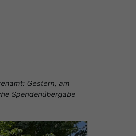
renamt: Gestern, am
liche Spendenübergabe