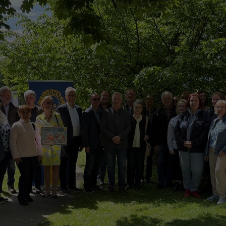
Zweck
generierte ID, für die historische Speicherung
Zweck
Details wie die eindeutige Besucher-ID zu
Ihrer vorgenommen Einstellungen, falls der
speichern.
Webseiten-Betreiber dies eingestellt hat.
Name
_pk_ses\..*$
Anbieter
Matomo
Laufzeit
30 Minuten
Wird für statistische Zwecke verwendet, um
Zweck
vorübergehende Daten des Besuchs zu
speichern.