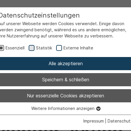
Datenschutzeinstellungen
Auf unserer Webseite werden Cookies verwendet. Einige davon
werden zwingend benötigt, während es uns andere ermöglichen,
Ihre Nutzererfahrung auf unserer Webseite zu verbessern.
Essenziell
Statistik
Externe Inhalte
Alle akzeptieren
es Zeichen für d
Speichern & schließen
Nur essenzielle Cookies akzeptieren
– 36.000 Euro 
Weitere Informationen anzeigen
Essenziell
Essenzielle Cookies werden für grundlegende Funktionen der
Impressum
|
Datenschut
Webseite benötigt. Dadurch ist gewährleistet, dass die Webseite