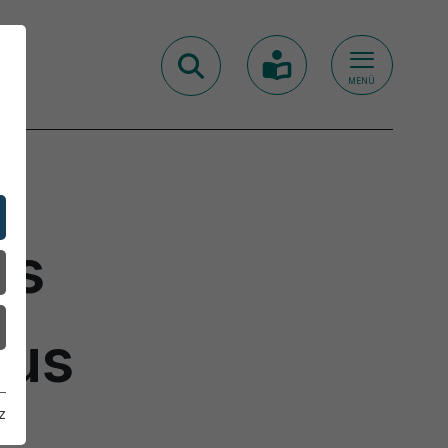
MENÜ
as
aus
z