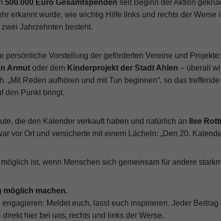
on
500.000 Euro Gesamtspenden
seit Beginn der Aktion gekna
hr erkannt wurde, wie wichtig Hilfe links und rechts der Werse i
st zwei Jahrzehnten besteht.
ie persönliche Vorstellung der geförderten Vereine und Projekt
n Armut
oder dem
Kinderprojekt der Stadt Ahlen
– überall wi
. „Mit Reden aufhören und mit Tun beginnen“, so das treffende 
 den Punkt bringt.
ute, die den Kalender verkauft haben und natürlich an
Ilse Rot
war vor Ort und versicherte mit einem Lächeln: „Den 20. Kalende
as möglich ist, wenn Menschen sich gemeinsam für andere stark
ng möglich machen.
 engagieren: Meldet euch, lasst euch inspirieren. Jeder Beitrag 
direkt hier bei uns, rechts und links der Werse.