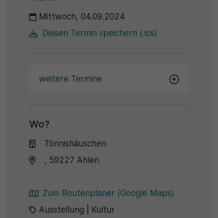
Name
Matomo
Mittwoch, 04.09.2024
SgCookieOptin.lastPreferences
Laufzeit
Diesen Termin speichern (.ics)
Anbieter
1 Jahr
Cookie Consent / Ahlen
Zweck
weitere Termine
Laufzeit
Wird für statistische Zwecke verwendet, um Details
wie die eindeutige Besucher-ID zu speichern.
1 Jahr
Wo?
Zweck
Name
Tönnishäuschen
Dieser Wert speichert Ihre Consent-Einstellungen.
_pk_ses\..*$
, 59227 Ahlen
Unter anderem eine zufällig generierte ID, für die
historische Speicherung Ihrer vorgenommen
Anbieter
Einstellungen, falls der Webseiten-Betreiber dies
eingestellt hat.
Zum Routenplaner (Google Maps)
Matomo
Ausstellung
|
Kultur
Laufzeit