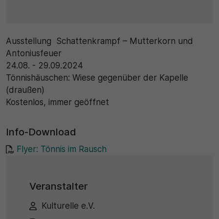
30 Minuten
Ausstellung Schattenkrampf – Mutterkorn und
Zweck
Antoniusfeuer
Wird für statistische Zwecke verwendet, um
24.08. - 29.09.2024
vorübergehende Daten des Besuchs zu speichern.
Tönnishäuschen: Wiese gegenüber der Kapelle
(draußen)
Kostenlos, immer geöffnet
Info-Download
Flyer: Tönnis im Rausch
Veranstalter
Kulturelle e.V.