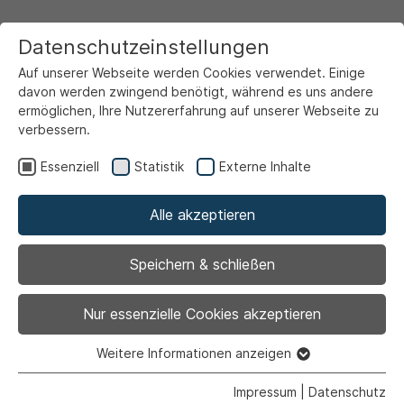
Datenschutzeinstellungen
Auf unserer Webseite werden Cookies verwendet. Einige
davon werden zwingend benötigt, während es uns andere
ermöglichen, Ihre Nutzererfahrung auf unserer Webseite zu
verbessern.
Startseite
Freizeit & Touristik
Wohin heute?
Essenziell
Statistik
Externe Inhalte
Alle akzeptieren
Zurück
|
Ausstellung |
Kultur
Speichern & schließen
Tönnis im Rausch
Nur essenzielle Cookies akzeptieren
Ausstellung vom 24.08. - 29.09.2024
Weitere Informationen anzeigen
Essenziell
Essenzielle Cookies werden für grundlegende Funktionen
Impressum
|
Datenschutz