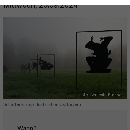
der Webseite benötigt. Dadurch ist gewährleistet, dass
Mittwoch, 25.09.2024
die Webseite einwandfrei funktioniert.
Name
Cookie-Informationen anzeigen
cookie_optin
Statistik
Diese Cookies dienen zur statistischen Erfassung, welche
Anbieter
Seiteninhalte von den Besuchern abgerufen werden, um
zukünftig unser Informationsangebot zu optimieren. Die
Cookie Consent / Ahlen
durch die Cookie erzeugten Informationen im
pseudonymen Nutzerprofil werden nicht dazu benutzt,
Laufzeit
den Besucher dieser Website persönlich zu identifizieren
und nicht mit personenbezogenen Daten über den
1 Jahr
Träger des Pseudonyms zusammengeführt.
Zweck
Foto: Benedikt Burghoff
Name
Cookie-Informationen anzeigen
Schattenkrampf Installation Ostbevern
Dieses Cookie wird verwendet, um Ihre Cookie-
_pk_id\..*$
Externe Inhalte
Einstellungen für diese Website zu speichern.
Wir verwenden auf unserer Website externe Inhalte, um
Anbieter
Ihnen zusätzliche Informationen anzubieten.
Wann?